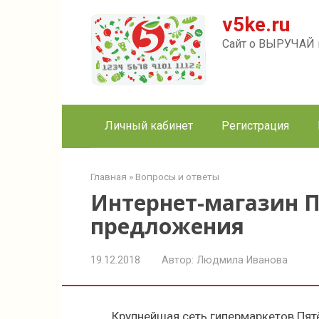
Перейти
v5ke.ru
к
контенту
Сайт о ВЫРУЧАЙ к
Личный кабинет
Регистрация
Главная
»
Вопросы и ответы
Интернет-магазин П
предложения
19.12.2018
Автор:
Людмила Иванова
Крупнейшая сеть гипермаркетов Пят