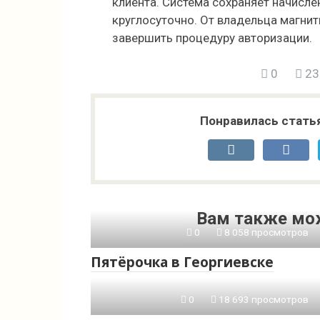
клиента. Система сохраняет начисл
круглосуточно. От владельца магни
завершить процедуру авторизации.
0
23
Понравилась стать
Вам также мо
0
8 058 просмотров
Пятёрочка в Георгиевске
0
18 693 просмотров