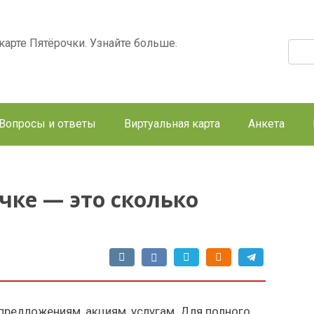
арте Пятёрочки. Узнайте больше.
Поис
Вопросы и ответы
Виртуальная карта
Анкета
чке — это сколько
редложениям, акциям, услугам. Для полного